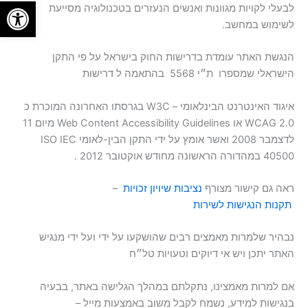
פתח סרגל
לבעלי לקויות מגוונות ואנשים הנעזרים בטכנולוגיה מסייעת
לשימוש במחשב.
הנגשת האתר עומדת בדרישות החוק בישראל על פי התקן
הישראלי שמספרו ת״י 5568 בהתאמה ל דרישות
איגוד האינטרנט הבינלאומי – W3C בגרסתו האחרונה המוכרת כ
WCAG 2.0 או Web Content Accessibility Guidelines מיום 11
לדצמבר 2008 ואשר אומץ על ידי התקן הבין-לאומי ISO IEC
40500 במהדורה הראשונה מחודש אוקטובר 2012 .
ראה גם קישור מצורף
נציבות
שיויון
זכויות
–
תקנות
הנגישות
לשירות
נבהיר שלמרות מאמצים רבים שהושקעו על ידי ועל ידי מנגיש
האתר יתכן ויש אי דיוקים וטעויות טל״ח
אם למרות מאמצינו, נתקלתם במהלך הגלישה באתר, בבעיה
בנגישות למידע, נשמח לקבל משוב באמצעות מייל –